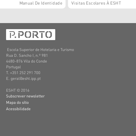
Manual De Identidade
Visitas Escolares À ESHT
Escola Superior de Hotelaria e Turismo
Rua D. Sancho I, n.º 981
4480-876 Vila do Conde
Portugal
T. +351 252 291 700
E. geral@esht.ipp.pt
ESHT © 2016
Subscrever newsletter
Mapa do sítio
Acessibilidade