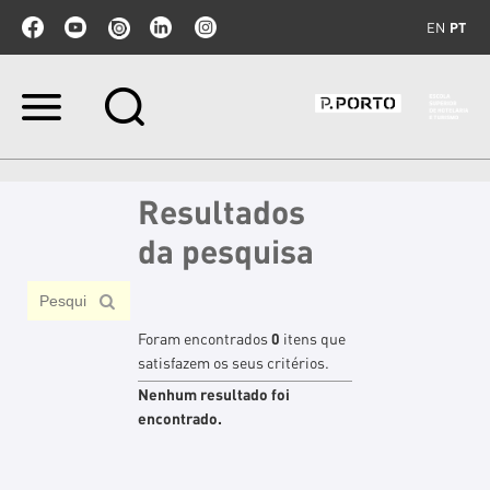
EN
PT
Ir
para
o
conteúdo.
|
Resultados
Ir
para
da pesquisa
a
navegação
Foram encontrados
0
itens que
satisfazem os seus critérios.
Nenhum resultado foi
encontrado.