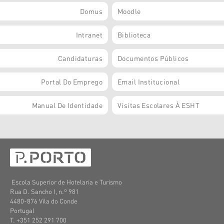
Domus
Moodle
Intranet
Biblioteca
Candidaturas
Documentos Públicos
Portal Do Emprego
Email Institucional
Manual De Identidade
Visitas Escolares À ESHT
Escola Superior de Hotelaria e Turismo
Rua D. Sancho I, n.º 981
4480-876 Vila do Conde
Portugal
T. +351 252 291 700