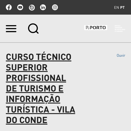
EN
PT
Ir
para
o
conteúdo.
|
CURSO TÉCNICO
Ouvir
Ir
para
SUPERIOR
a
navegação
PROFISSIONAL
DE TURISMO E
INFORMAÇÃO
TURÍSTICA - VILA
DO CONDE