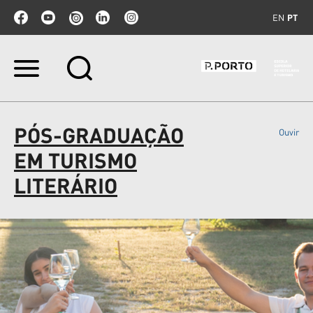
EN
PT
Ir
para
o
conteúdo.
|
PÓS-GRADUAÇÃO
Ouvir
Ir
para
EM TURISMO
a
navegação
LITERÁRIO