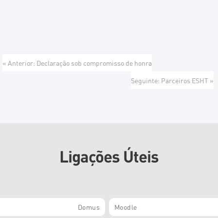
« Anterior: Declaração sob compromisso de honra
Seguinte: Parceiros ESHT »
Ligações Úteis
Domus
Moodle