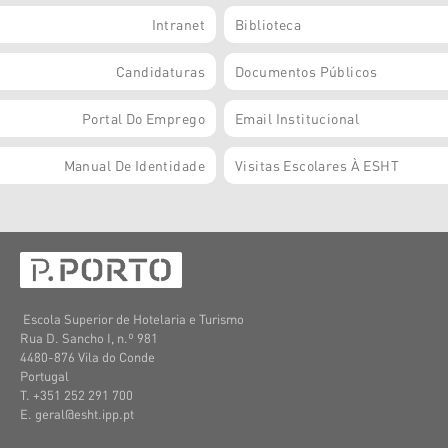
Intranet
Biblioteca
Candidaturas
Documentos Públicos
Portal Do Emprego
Email Institucional
Manual De Identidade
Visitas Escolares À ESHT
Escola Superior de Hotelaria e Turismo
Rua D. Sancho I, n.º 981
4480-876 Vila do Conde
Portugal
T. +351 252 291 700
E. geral@esht.ipp.pt