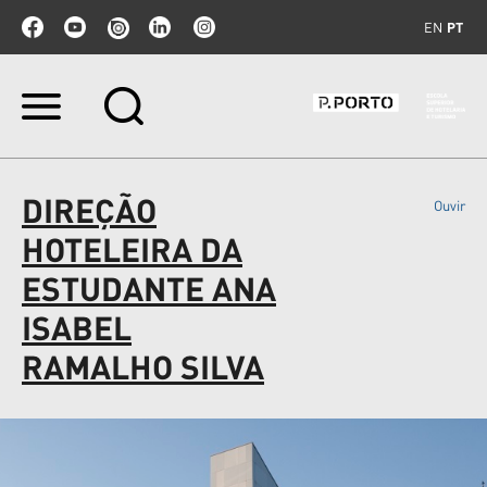
EN
PT
Ir
para
o
conteúdo.
|
DIREÇÃO
Ouvir
Ir
para
HOTELEIRA DA
a
navegação
ESTUDANTE ANA
ISABEL
RAMALHO SILVA