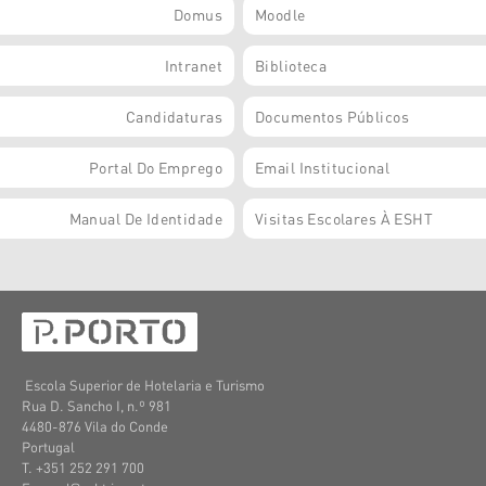
Domus
Moodle
Intranet
Biblioteca
Candidaturas
Documentos Públicos
Portal Do Emprego
Email Institucional
Manual De Identidade
Visitas Escolares À ESHT
Escola Superior de Hotelaria e Turismo
Rua D. Sancho I, n.º 981
4480-876 Vila do Conde
Portugal
T. +351 252 291 700