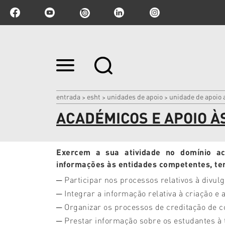
Ir
para
o
conteúdo.
|
entrada
esht
unidades de apoio
unidade de apoio 
>
>
>
Ir
ACADÉMICOS E APOIO ÀS
para
a
navegação
Exercem a sua atividade no domínio ac
informações às entidades competentes, ten
─ Participar nos processos relativos à divul
─ Integrar a informação relativa à criação e 
─ Organizar os processos de creditação de 
─ Prestar informação sobre os estudantes à t