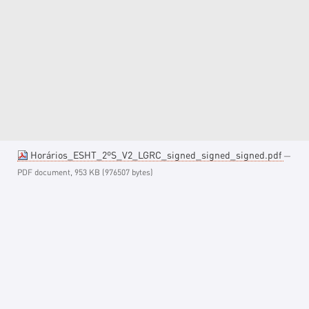
Horários_ESHT_2ºS_V2_LGRC_signed_signed_signed.pdf
—
PDF document, 953 KB (976507 bytes)