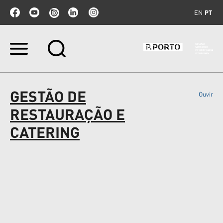
EN
PT
Ir
para
o
conteúdo.
|
GESTÃO DE
Ouvir
Ir
para
RESTAURAÇÃO E
a
navegação
CATERING