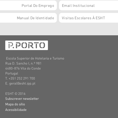
Portal Do Emprego
Email Institucional
Manual De Identidade
Visitas Escolares À ESHT
Escola Superior de Hotelaria e Turismo
Rua D. Sancho I, n.º 981
4480-876 Vila do Conde
Portugal
T. +351 252 291 700
E. geral@esht.ipp.pt
ESHT © 2016
Subscrever newsletter
Mapa do sítio
Acessibilidade