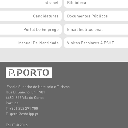
Intranet
Biblioteca
Candidaturas
Documentos Públicos
Portal Do Emprego
Email Institucional
Manual De Identidade
Visitas Escolares À ESHT
Escola Superior de Hotelaria e Turismo
Rua D. Sancho I, n.º 981
4480-876 Vila do Conde
Portugal
T. +351 252 291 700
E. geral@esht.ipp.pt
ESHT © 2016