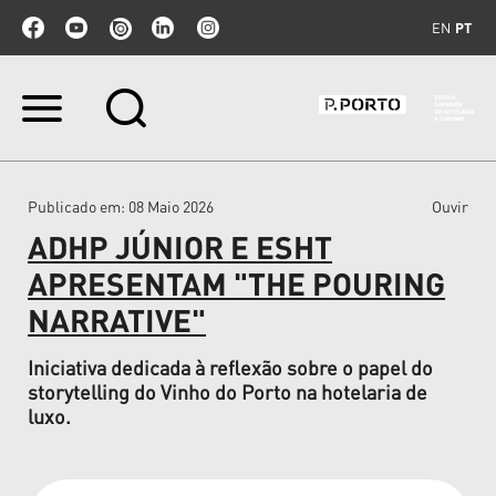
EN
PT
Ir
para
o
conteúdo.
|
Publicado em
: 08 Maio 2026
Ouvir
Ir
para
ADHP JÚNIOR E ESHT
a
navegação
APRESENTAM "THE POURING
NARRATIVE"
Iniciativa dedicada à reflexão sobre o papel do
storytelling do Vinho do Porto na hotelaria de
luxo.