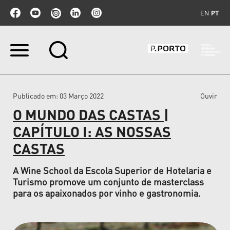
EN
PT
Ir
para
o
conteúdo.
|
Publicado em
: 03 Março 2022
Ouvir
Ir
para
O MUNDO DAS CASTAS |
a
navegação
CAPÍTULO I: AS NOSSAS
CASTAS
A Wine School da Escola Superior de Hotelaria e
Turismo promove um conjunto de masterclass
para os apaixonados por vinho e gastronomia.