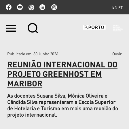
EN
PT
Ir
para
o
conteúdo.
|
Publicado em
: 30 Junho 2026
Ouvir
Ir
para
REUNIÃO INTERNACIONAL DO
a
navegação
PROJETO GREENHOST EM
MARIBOR
As docentes Susana Silva, Mónica Oliveira e
Cândida Silva representaram a Escola Superior
de Hotelaria e Turismo em mais uma reunião do
projeto internacional.