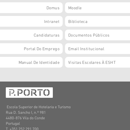
Domus
Moodle
Intranet
Biblioteca
Candidaturas
Documentos Públicos
Portal Do Emprego
Email Institucional
Manual De Identidade
Visitas Escolares À ESHT
Escola Superior de Hotelaria e Turismo
Rua D. Sancho I, n.º 981
4480-876 Vila do Conde
Portugal
T. +351 252 291 700