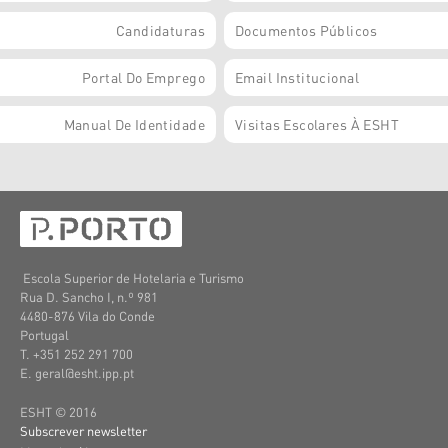
Candidaturas
Documentos Públicos
Portal Do Emprego
Email Institucional
Manual De Identidade
Visitas Escolares À ESHT
Escola Superior de Hotelaria e Turismo
Rua D. Sancho I, n.º 981
4480-876 Vila do Conde
Portugal
T. +351 252 291 700
E. geral@esht.ipp.pt
ESHT © 2016
Subscrever newsletter