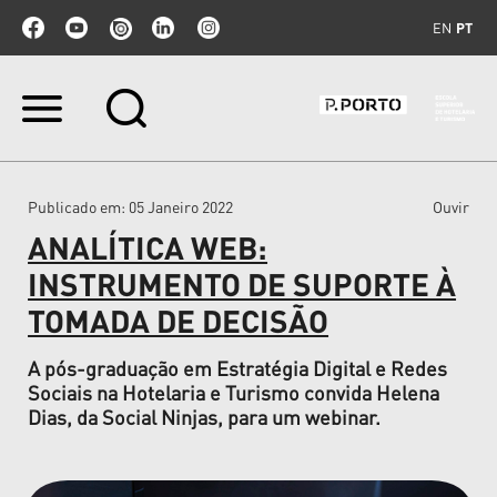
EN
PT
Ir
para
o
conteúdo.
|
Publicado em
: 05 Janeiro 2022
Ouvir
Ir
para
ANALÍTICA WEB:
a
navegação
INSTRUMENTO DE SUPORTE À
TOMADA DE DECISÃO
A pós-graduação em Estratégia Digital e Redes
Sociais na Hotelaria e Turismo convida Helena
Dias, da Social Ninjas, para um webinar.