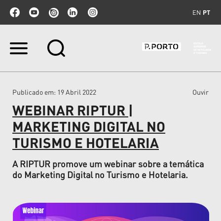
EN
PT
Ir
para
o
conteúdo.
|
Publicado em
: 19 Abril 2022
Ouvir
Ir
para
WEBINAR RIPTUR |
a
navegação
MARKETING DIGITAL NO
TURISMO E HOTELARIA
A RIPTUR promove um webinar sobre a temática
do Marketing Digital no Turismo e Hotelaria.