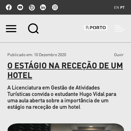
EN
PT
Ir
para
o
conteúdo.
|
Publicado em
: 10 Dezembro 2020
Ouvir
Ir
para
O ESTÁGIO NA RECEÇÃO DE UM
a
navegação
HOTEL
A Licenciatura em Gestão de Atividades
Turísticas convida o estudante Hugo Vidal para
uma aula aberta sobre a importância de um
estágio na receção de um hotel